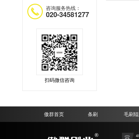
咨询服务热线：
020-34581277
扫码微信咨询
傲群首页
条刷
毛刷辊
4